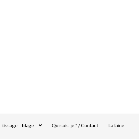
 tissage – filage
Qui suis-je ? / Contact
La laine