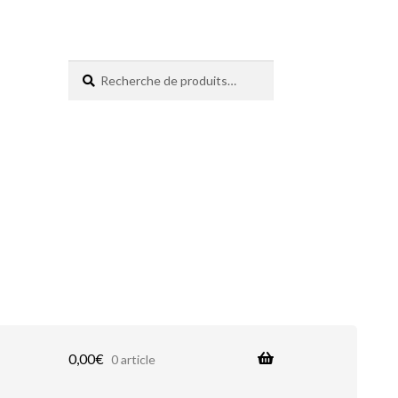
Recherche
Recherche
pour :
0,00
€
0 article