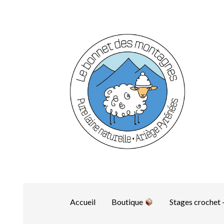
Aller
Aller
à
au
la
contenu
navigation
Accueil
Boutique
Stages crochet –