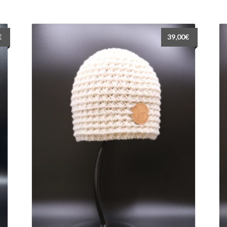
par
popularité
€
39,00
€