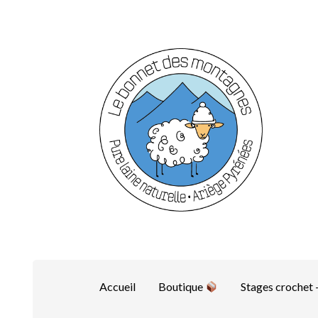
Aller
Aller
à
au
la
contenu
navigation
Accueil
Boutique
Stages crochet –