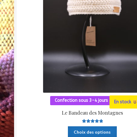
Confection sous 3-4 jours
En stock
Le Bandeau des Montagnes
Note
5.00
sur
Ce
Choix des options
5
produit