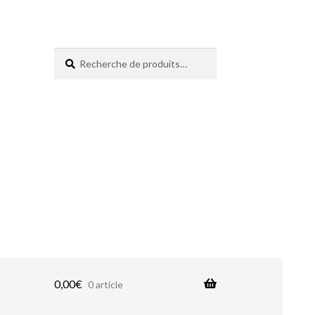
Recherche
Recherche
pour :
0,00
€
0 article