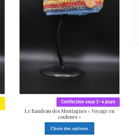
du
produit
Confection sous 3-4 jours
Le Bandeau des Montagnes « Voyage en
couleurs »
Ce
Choix des options
produit
a