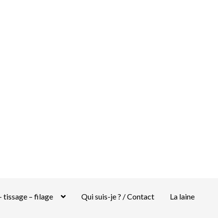
 tissage – filage
Qui suis-je ? / Contact
La laine