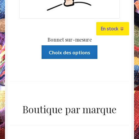
En stock
Bonnet sur-mesure
Ce
Choix des options
produit
a
plusieurs
variations.
Les
options
peuvent
Boutique par marque
être
choisies
sur
la