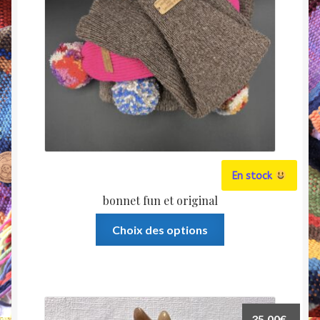
choisies
sur
la
page
du
produit
En stock
bonnet fun et original
Ce
Choix des options
produit
a
plusieurs
variations.
Les
35,00
€