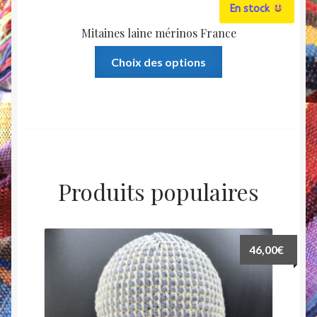
En stock
Mitaines laine mérinos France
Ce
Choix des options
produit
a
plusieurs
variations.
Les
options
peuvent
Produits populaires
être
choisies
sur
la
46,00
€
page
du
produit