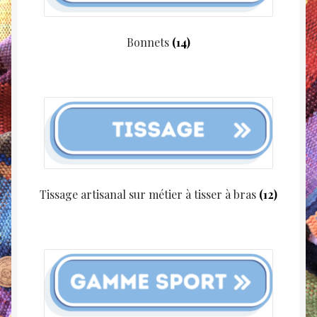
page
du
produit
Bonnets
(14)
Tissage artisanal sur métier à tisser à bras
(12)