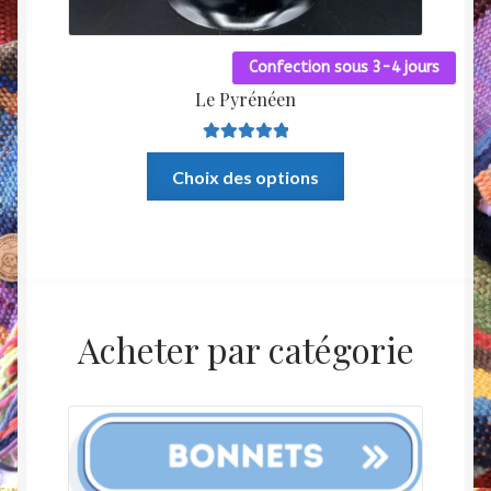
Confection sous 3-4 jours
Le Pyrénéen
Note
5.00
sur
Ce
Choix des options
5
produit
a
plusieurs
variations.
Les
options
Acheter par catégorie
peuvent
être
choisies
sur
la