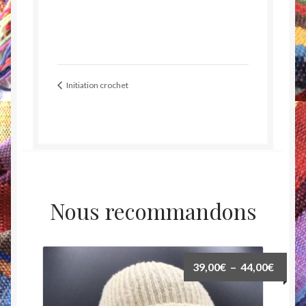
Initiation crochet
Nous recommandons
Plage
39,00
€
–
44,00
€
de
prix :