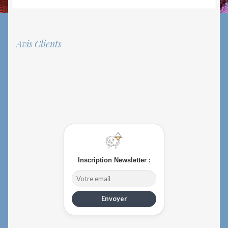
page
du
produit
Avis Clients
Inscription Newsletter :
Envoyer