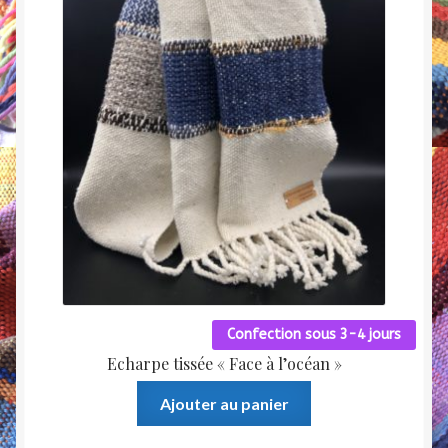
sur
la
page
du
produit
Confection sous 3-4 jours
Echarpe tissée « Face à l’océan »
Ajouter au panier