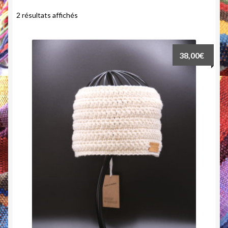
Trié
2 résultats affichés
La laine
par
popularité
Agenda
38,00
€
Revue de presse
Mon compte